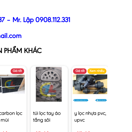
37
– Mr. Lập
0908.112.331
ail.com
N PHẨM KHÁC
Giá tốt
Giá tốt
Xem nhiều
 carbon lọc
túi lọc tay áo
y lọc nhựa pvc,
 mùi
tầng sôi
upvc