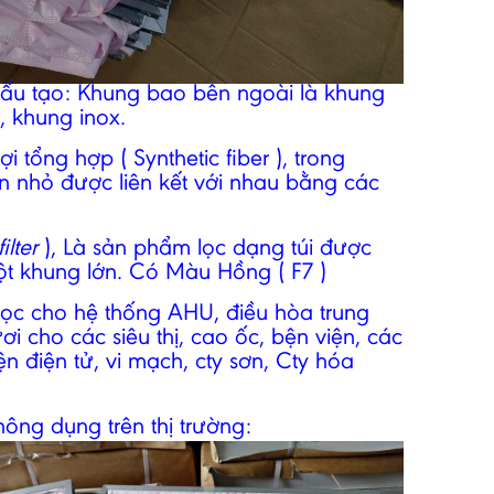
cấu tạo: Khung bao bên ngoài là khung
 khung inox.
i tổng hợp ( Synthetic fiber ), trong
ăn nhỏ được liên kết với nhau bằng các
ilter
), Là sản phẩm lọc dạng túi được
ột khung lớn. Có Màu Hồng ( F7 )
ọc cho hệ thống AHU, điều hòa trung
ơi cho các siêu thị, cao ốc, bện viện, các
n điện tử, vi mạch, cty sơn, Cty hóa
ông dụng trên thị trường: