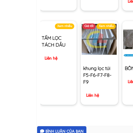
Li
Xem nhiều
Giá tốt
Xem nhiều
TẤM LỌC
TÁCH DẦU
Liên hệ
khung lọc túi
BÔ
F5-F6-F7-F8-
F9
Li
Liên hệ
BÌNH LUẬN CỦA BẠN