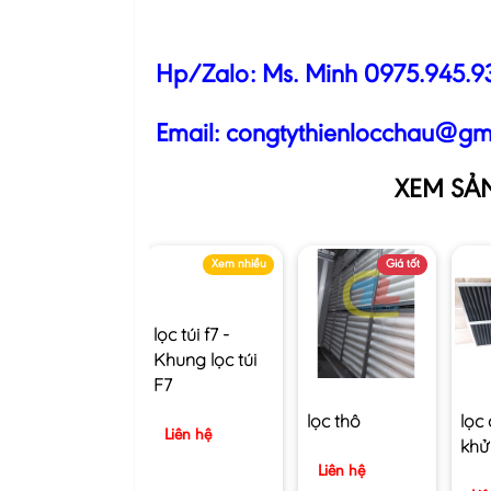
Hp/Zalo: Ms. Minh
0975.945.9
Email:
congtythienlocchau@gm
XEM SẢ
Xem nhiều
Giá tốt
lọc túi f7 -
Khung lọc túi
F7
Liên hệ
lọc thô
lọc
khử
Liên hệ