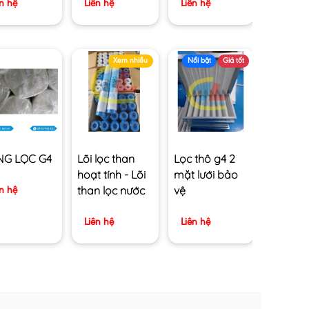
ên hệ
Liên hệ
Liên hệ
Xem nhiều
Nổi bật
Giá tốt
NG LỌC G4
Lõi lọc than
Lọc thô g4 2
hoạt tính - Lõi
mặt lưới bảo
than lọc nước
vệ
ên hệ
Liên hệ
Liên hệ