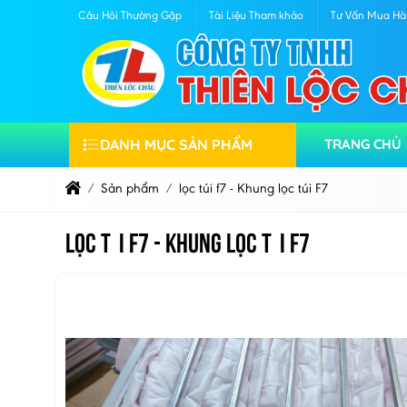
Câu Hỏi Thường Gặp
Tài Liệu Tham khảo
Tư Vấn Mua H
DANH MỤC SẢN PHẨM
TRANG CHỦ
Sản phẩm
lọc túi f7 - Khung lọc túi F7
lọc túi f7 - Khung lọc túi F7