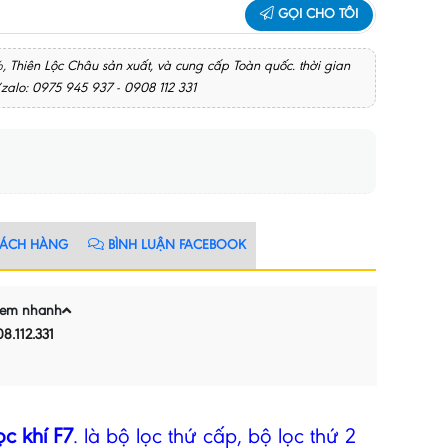
GỌI CHO TÔI
85%, Thiên Lộc Châu sản xuất, và cung cấp Toàn quốc. thời gian
/zalo: 0975 945 937 - 0908 112 331
HÁCH HÀNG
BÌNH LUẬN FACEBOOK
em nhanh
8.112.331
lọc khí F7
. là bộ lọc thứ cấp, bộ lọc thứ 2