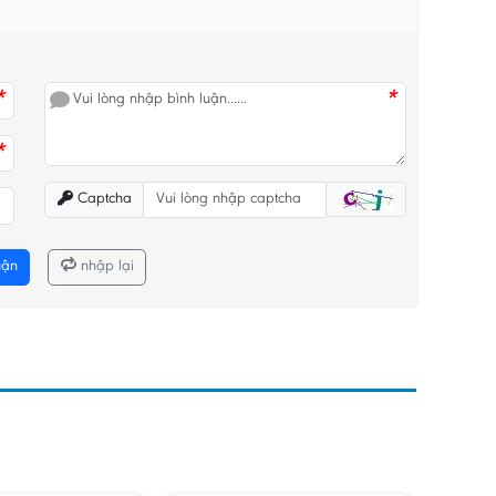
*
*
*
Captcha
uận
nhập lại