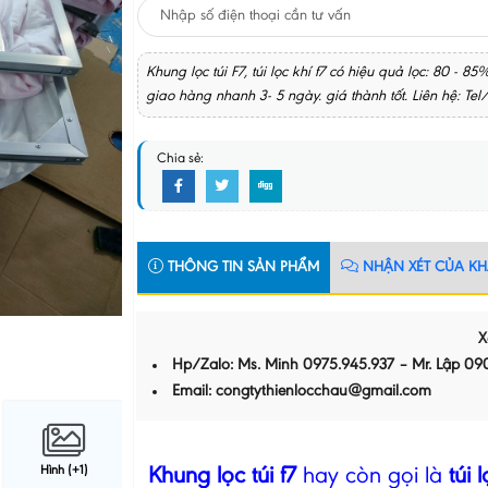
Khung lọc túi F7, túi lọc khí f7 có hiệu quả lọc: 80 - 
giao hàng nhanh 3- 5 ngày. giá thành tốt. Liên hệ: Tel
Chia sẻ:
THÔNG TIN SẢN PHẨM
NHẬN XÉT CỦA K
X
Hp/Zalo: Ms. Minh 0975.945.937 – Mr. Lập 090
Email: congtythienlocchau@gmail.com
Hình (+1)
Khung lọc túi f7
hay còn gọi là
túi 