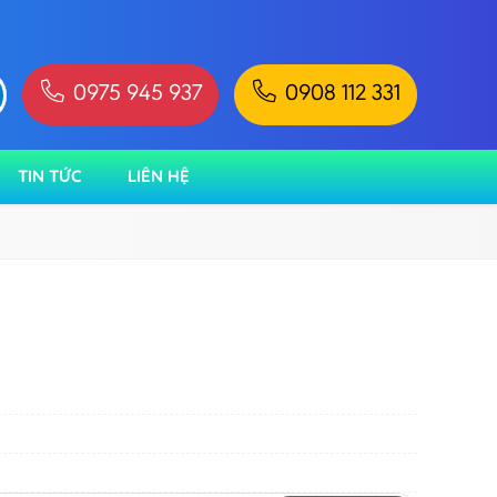
0975 945 937
0908 112 331
TIN TỨC
LIÊN HỆ