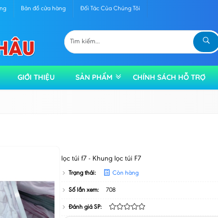
àng
Bản đồ cửa hàng
Đối Tác Của Chúng Tôi
GIỚI THIỆU
SẢN PHẨM
CHÍNH SÁCH HỖ TRỢ
lọc túi f7 - Khung lọc túi F7
Trạng thái:
Còn hàng
Số lần xem:
708
Đánh giá SP: