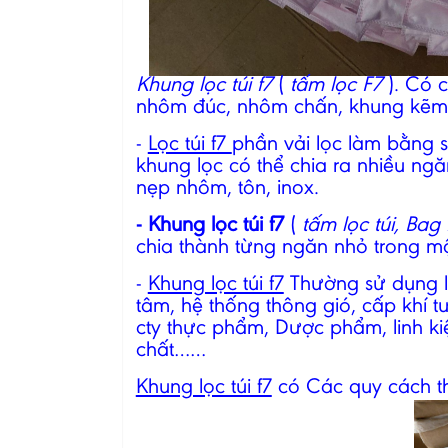
Khung lọc túi f7
(
tấm lọc F7
). Có 
nhôm đúc, nhôm chấn, khung kẽm,
-
Lọc túi f7
phần vải lọc làm bằng sợ
khung lọc có thể chia ra nhiều ng
nẹp nhôm, tôn, inox.
- Khung lọc túi f7
(
tấm lọc túi, Bag f
chia thành từng ngăn nhỏ trong m
-
Khung lọc túi f7
Thường sử dụng l
tâm, hệ thống thông gió, cấp khí tư
cty thực phẩm, Dược phẩm, linh kiệ
chất……
Khung lọc túi f7
có Các quy cách th