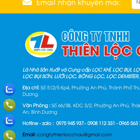
Email nhận khuyến mãi:
Là Nhà Sản Xuất và Cung cấp LỌC KHÍ, LỌC BỤI, 
LỌC BỤI SƠN, LƯỚI LỌC, BÔNG LỌC, LỌC DEMISTER,
Địa chỉ:
Số 512/5 Kp4, Phường An Phú, Thành Phố Thu
Dương.
Văn Phòng :
Số 66/3B, KDC 3/2, Phường An Phú, Th
An, Bình Dương
Hotline - zalo : 0975 945 937– 0908 112 331 - 0965 563
Email:
congtythienlocchau@gmail.com