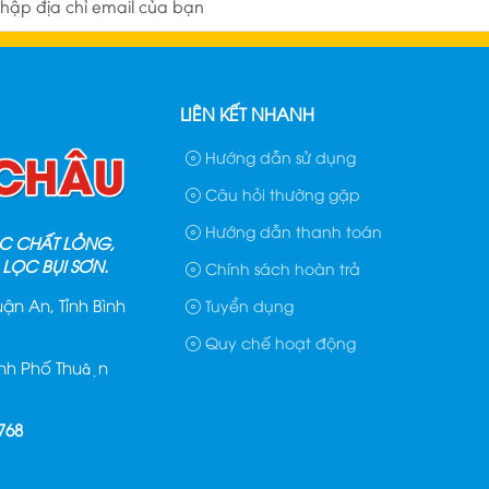
LIÊN KẾT NHANH
Hướng dẫn sử dụng
Câu hỏi thường gặp
Hướng dẫn thanh toán
LỌC CHẤT LỎNG,
 LỌC BỤI SƠN.
Chính sách hoàn trả
ận An, Tỉnh Bình
Tuyển dụng
Quy chế hoạt động
ành Phố Thuận
 768