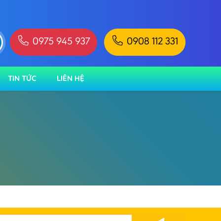
0975 945 937
0908 112 331
TIN TỨC
LIÊN HỆ