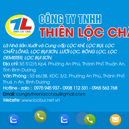
Là Nhà Sản Xuất và Cung cấp LỌC KHÍ, LỌC BỤI, LỌC
CHẤT LỎNG, LỌC BỤI SƠN, LƯỚI LỌC, BÔNG LỌC, LỌC
DEMISTER, LỌC BỤI SƠN.
Địa chỉ:
Số 512/5 Kp4, Phường An Phú, Thành Phố Thuận An,
Tỉnh Bình Dương.
Văn Phòng :
Số 66/3B, KDC 3/2, Phường An Phú, Thành Phố
Thuận An, Bình Dương
Hotline - zalo : 0975 945 937– 0908 112 331 - 0965 563 768
Email:
congtythienlocchau@gmail.com
Website:
www.locbui.net.vn