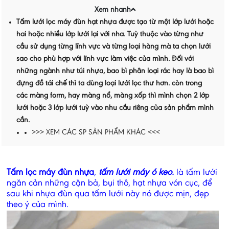
Xem nhanh
Tấm lưới lọc máy đùn hạt nhựa được tạo từ một lớp lưới hoặc
hai hoặc nhiều lớp lưới lại với nha. Tuỳ thuộc vào từng như
cầu sử dụng từng lĩnh vực và từng loại hàng mà ta chọn lưới
sao cho phù hợp với lĩnh vực làm việc của mình. Đối với
những ngành như túi nhựa, bao bì phân loại rác hay là bao bì
đựng đồ tái chế thì ta dùng loại lưới lọc thư hơn. còn trong
các màng form, hay màng nổ, màng xốp thì mình chọn 2 lớp
lưới hoặc 3 lớp lưới tuỳ vào nhu cầu riêng của sản phẩm mình
cần.
>>> XEM CÁC SP SẢN PHẨM KHÁC <<<
Tấm lọc máy đùn nhựa
,
tấm lưới máy ó keo.
là tấm lưới
ngăn cản những cặn bả, bụi thô, hạt nhựa vón cục, để
sau khi nhựa đùn qua tấm lưới này nó được mịn, đẹp
theo ý của mình.