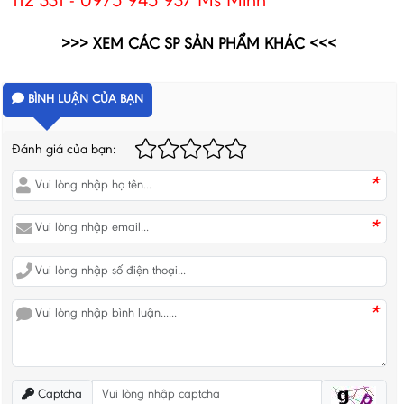
112 331 - 0975 945 937 Ms Minh
>>> XEM CÁC SP SẢN PHẨM KHÁC <<<
BÌNH LUẬN CỦA BẠN
Đánh giá của bạn:
*
*
*
Captcha