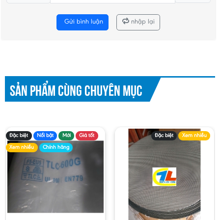
Gửi bình luận
nhập lại
SẢN PHẨM CÙNG CHUYÊN MỤC
Đặc biệt
Nổi bật
Mới
Giá tốt
Đặc biệt
Xem nhiều
Xem nhiều
Chính hãng