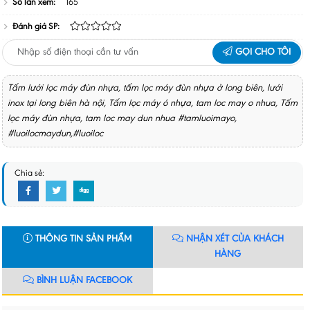
Số lần xem:
165
Đánh giá SP:
GỌI CHO TÔI
Tấm lưới lọc máy đùn nhựa, tấm lọc máy đùn nhựa ở long biên, lưới
inox tại long biên hà nội, Tấm lọc máy ó nhựa, tam loc may o nhua, Tấm
lọc máy đùn nhựa, tam loc may dun nhua #tamluoimayo,
#luoilocmaydun,#luoiloc
Chia sẻ:
THÔNG TIN SẢN PHẨM
NHẬN XÉT CỦA KHÁCH
HÀNG
BÌNH LUẬN FACEBOOK